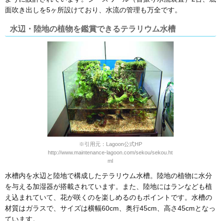
面吹き出しを5ヶ所設けており、水流の管理も万全です。
水辺・陸地の植物を鑑賞できるテラリウム水槽
※引用元：Lagoon公式HP
http://www.maintenance-lagoon.com/sekou/sekou.ht
ml
水槽内を水辺と陸地で構成したテラリウム水槽。陸地の植物に水分
を与える加湿器が搭載されています。また、陸地にはランなども植
え込まれていて、花が咲くのを楽しめるのもポイントです。水槽の
材質はガラスで、サイズは横幅60cm、奥行45cm、高さ45cmとなっ
ています。