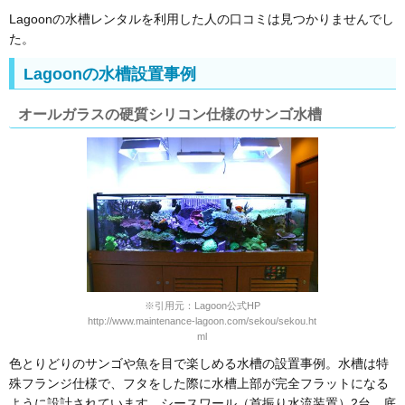
Lagoonの水槽レンタルを利用した人の口コミは見つかりませんでし
た。
Lagoonの水槽設置事例
オールガラスの硬質シリコン仕様のサンゴ水槽
※引用元：Lagoon公式HP
http://www.maintenance-lagoon.com/sekou/sekou.ht
ml
色とりどりのサンゴや魚を目で楽しめる水槽の設置事例。水槽は特
殊フランジ仕様で、フタをした際に水槽上部が完全フラットになる
ように設計されています。シースワール（首振り水流装置）2台、底