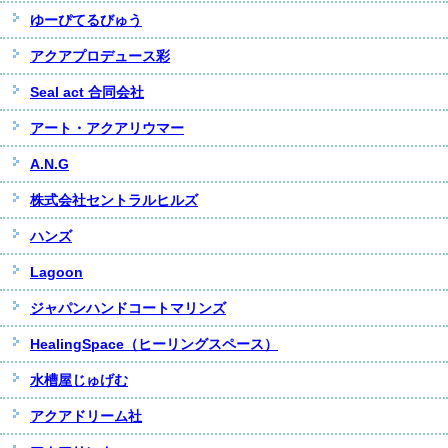
ゆーぴてるびゅう
アクアプロデュース彩
Seal act 合同会社
アート・アクアリウマー
A.N.G
株式会社セントラルヒルズ
ハンズ
Lagoon
ジャパンハンドコートマリンズ
HealingSpace（ヒーリングスペース）
水槽屋じゅげむ
アクアドリーム社