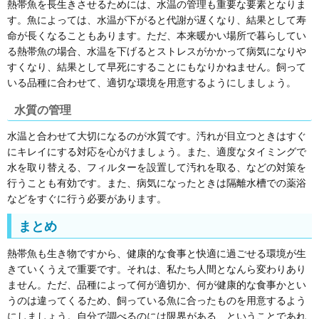
熱帯魚を長生きさせるためには、水温の管理も重要な要素となりま
す。魚によっては、水温が下がると代謝が遅くなり、結果として寿
命が長くなることもあります。ただ、本来暖かい場所で暮らしてい
る熱帯魚の場合、水温を下げるとストレスがかかって病気になりや
すくなり、結果として早死にすることにもなりかねません。飼って
いる品種に合わせて、適切な環境を用意するようにしましょう。
水質の管理
水温と合わせて大切になるのが水質です。汚れが目立つときはすぐ
にキレイにする対応を心がけましょう。また、適度なタイミングで
水を取り替える、フィルターを設置して汚れを取る、などの対策を
行うことも有効です。また、病気になったときは隔離水槽での薬浴
などをすぐに行う必要があります。
まとめ
熱帯魚も生き物ですから、健康的な食事と快適に過ごせる環境が生
きていくうえで重要です。それは、私たち人間となんら変わりあり
ません。ただ、品種によって何が適切か、何が健康的な食事かとい
うのは違ってくるため、飼っている魚に合ったものを用意するよう
にしましょう。自分で調べるのには限界がある、ということであれ