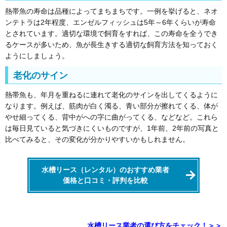
熱帯魚の寿命は品種によってまちまちです。一例を挙げると、ネオ
ンテトラは2年程度、エンゼルフィッシュは5年～6年くらいが寿命
とされています。適切な環境で飼育をすれば、この寿命を全うでき
るケースが多いため、魚が長生きする適切な飼育方法を知っておく
ようにしましょう。
老化のサイン
熱帯魚も、年月を重ねるに連れて老化のサインを出してくるように
なります。例えば、筋肉が白く濁る、青い部分が擦れてくる、体が
やせ細ってくる、背中がへの字に曲がってくる、などなど。これら
は毎日見ていると気づきにくいものですが、1年前、2年前の写真と
比べてみると、その変化が分かりやすいかもしれません。
水槽リース（レンタル）のおすすめ業者
価格と口コミ・評判を比較
水槽リース業者の選び方をチェック！＞＞