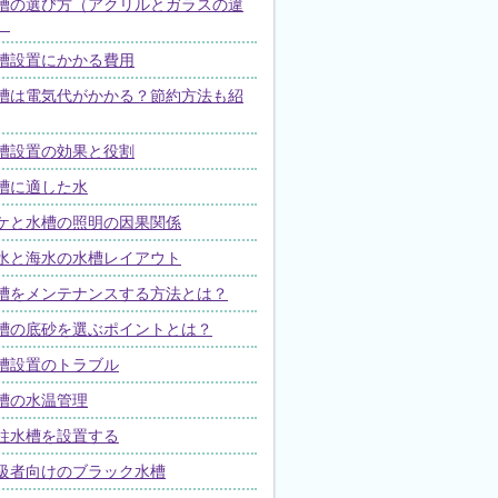
槽の選び方（アクリルとガラスの違
）
槽設置にかかる費用
槽は電気代がかかる？節約方法も紹
槽設置の効果と役割
槽に適した水
ケと水槽の照明の因果関係
水と海水の水槽レイアウト
槽をメンテナンスする方法とは？
槽の底砂を選ぶポイントとは？
槽設置のトラブル
槽の水温管理
柱水槽を設置する
級者向けのブラック水槽