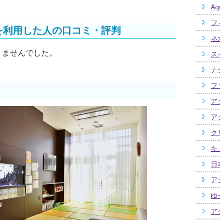
Aq
フ
を利用した人の口コミ・評判
ネ
りませんでした。
ス
ナ
フ
ア
ア
ク
キ
日
ア
ゆ
ア