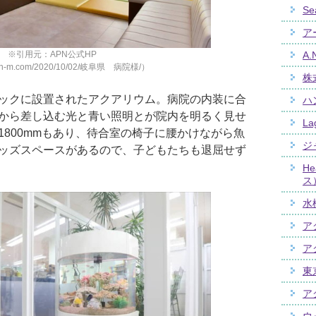
Se
ア
※引用元：APN公式HP
A.
apn-m.com/2020/10/02/岐阜県 病院様/）
株
ックに設置されたアクアリウム。病院の内装に合
ハ
から差し込む光と青い照明とが院内を明るく見せ
La
1800mmもあり、待合室の椅子に腰かけながら魚
ジ
ッズスペースがあるので、子どもたちも退屈せず
H
ス
水
ア
ア
東
ア