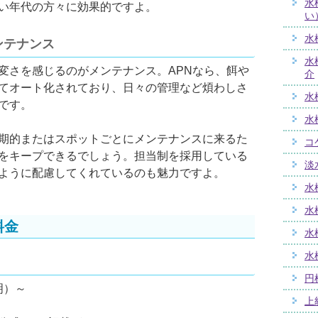
水
い年代の方々に効果的ですよ。
い
水
ンテナンス
水
変さを感じるのがメンテナンス。APNなら、餌や
介
てオート化されており、日々の管理など煩わしさ
水
です。
水
期的またはスポットごとにメンテナンスに来るた
コ
をキープできるでしょう。担当制を採用している
淡
ように配慮してくれているのも魅力ですよ。
水
水
料金
水
水
円
明）～
上