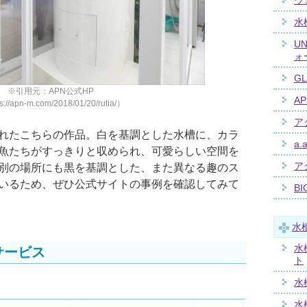
ウ
水
U
ォ
G
※引用元：APN公式HP
AP
s://apn-m.com/2018/01/20/rutia/）
ア
れたこちらの作品。白を基調とした水槽に、カラ
a.a
魚たちがすっきりと収められ、可愛らしい空間を
ア
別の場所にも黒を基調とした、また異なる趣のス
いるため、ぜひ公式サイトの事例を確認してみて
BI
水
水
サービス
ト
水
水