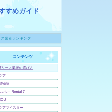
すすめガイド
ンス業者ランキング
コンテンツ
槽リース業者の選び方
クア
庭物語
uarium Rental 7
SOU
クアマイスター