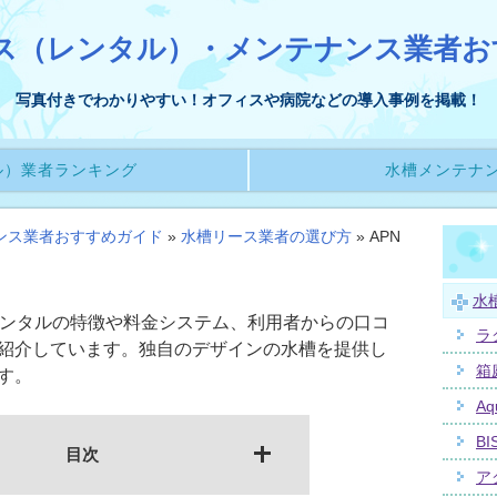
ス（レンタル）・メンテナンス業者お
写真付きでわかりやすい！オフィスや病院などの導入事例を掲載！
ル）業者ランキング
水槽メンテナ
ンス業者おすすめガイド
»
水槽リース業者の選び方
»
APN
水
レンタルの特徴や料金システム、利用者からの口コ
ラ
紹介しています。独自のデザインの水槽を提供し
箱
す。
Aq
BI
目次
ア