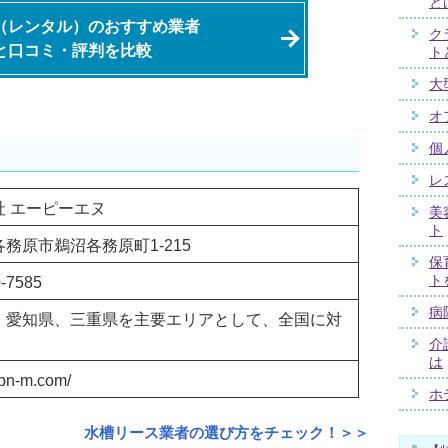
と
（レンタル）のおすすめ業者
ク
と口コミ・評判を比較
ト
大
オ
個
レ
社 エーピーエヌ
美
ト
務原市鵜沼各務原町1-215
保
ト
0-7585
病
、愛知県、三重県を主要エリアとして、全国に対
介
は
apn-m.com/
ホ
水槽リース業者の選び方をチェック！＞＞