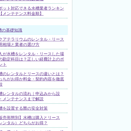
ポット対応できる水槽業者ランキン
【メンテナンス料金順】
槽の基礎知識
クアテラリウムのレンタル・リース
用相場と業者の選び方
人が水槽をレンタル・リースした場
の勘定科目は？正しい経費計上のポ
ント
槽のレンタルとリースの違いとは？
っちがお得か料金・契約内容を徹底
較
槽レンタルの流れ｜申込みから設
・メンテナンスまで解説
槽を設置する際の安全対策
販売形態別】水槽は購入とリース
レンタル）どちらがお得？