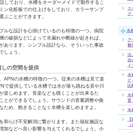
併設しており、水槽をオーダーメイドで製作するこ
ス
ミン化粧板での仕上げをしており、カラーサンプ
グ
選ぶことができます。
プルな設計を心掛けているのも特徴の一つ。病院
水
槽の破損などによって水漏れや断線が起きれば、
ア
があります。シンプル設計なら、そういった事故
費
でしょう。
法
合
イ
癒しの空間を提供
水
、APNの水槽の特徴の一つ。従来の水槽は見て楽
ど
PNで提供している水槽では水が落ち跳ねる音や川
比
が楽しめます。音楽なども聴くことが出来るた
水
ことができるでしょう。サウンドの音量調整や曲
置
なため、飽きることなく水槽を楽しめますよ。
水
【
を和らげ不安解消に繋がります。また福祉施設な
（
増加などへ良い影響を与えてくれるでしょう。小