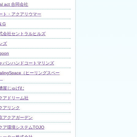
al act 合同会社
ート・アクアリウマー
N.G
式会社セントラルヒルズ
ンズ
goon
ャパンハンドコートマリンズ
ealingSpace（ヒーリングスペー
）
槽屋じゅげむ
クアドリーム社
クアリンク
京アクアガーデン
クア環境システムTOJO