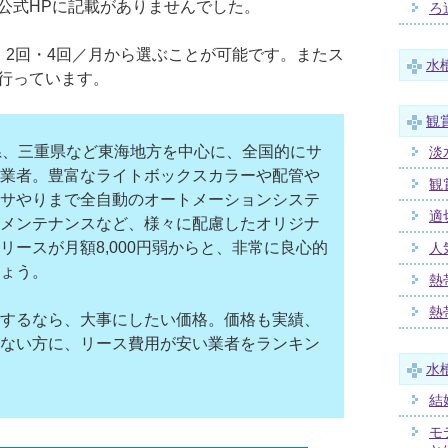
公式HPに記載がありませんでした。
ろ
・2回・4回／月から選ぶことが可能です。またス
水
行っています。
観
県、三重県など東海地方を中心に、全国的にサ
淡
業者。豊富なライトボックスカラーや配管や
観
サやりまで全自動のオートメーションシステ
適
メンテナンスなど、様々に配慮したオリジナ
リースが月額8,000円弱からと、非常に良心的
人
ょう。
熱
熱
するなら、大事にしたい価格。価格も実績、
ない方に、リース費用が安い業者をランキン
水
結
モ