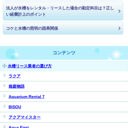
法人が水槽をレンタル・リースした場合の勘定科目は？正し
い経費計上のポイント
コケと水槽の照明の因果関係
コンテンツ
水槽リース業者の選び方
ラクア
箱庭物語
Aquarium Rental 7
BISOU
アクアマイスター
Aqua First