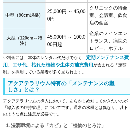
クリニックの待合
25,000円 ～ 45,00
中型（90cm規格）
室、会議室、飲食
0円
店の個室
企業のメインエン
45,000円 ～ 100,0
大型（120cm～特
トランス、病院の
注）
00円超
ロビー、ホテル
定期メンテナンス費
※料金には、本体のレンタル代だけでなく、
用、エサ代、枯れた植物や生体の補充費用
が含まれる「定額
制」を採用している業者が多く見られます。
アクアテラリウム特有の「メンテナンスの難
しさ」とは？
アクアテラリウムの導入において、あらかじめ知っておきたいのが
「導入後の維持管理」についてです。通常の水槽とは異なり、以下
のような点に注意が必要です。
1. 湿潤環境による「カビ」と「植物のとろけ」