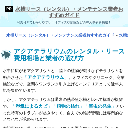
水槽リース（レンタル）・メンテナンス業者お
すすめガイド
写真付きでわかりやすい！オフィスや病院などの導入事例を掲載！
水槽リース（レンタル）・メンテナンス業者おすすめガイド
»
水槽
アクアテラリウムのレンタル・リース
費用相場と業者の選び方
水中に広がるアクアリウムと、陸上の植物が織りなすテラリウムを
「アクアテラリウム」
融合させた
。オフィスやクリニック、商業
施設などで、空間をワンランク引き上げるインテリアとして近年人
気を集めています。
しかし、アクアテラリウムは通常の熱帯魚水槽と比べて構造が複雑
「湿気によるカビ」「植物の枯れ」「害虫の発生」
で、
とい
った特有のトラブルが起きやすく、自力での維持管理には専門的な
ノウハウが求められます。