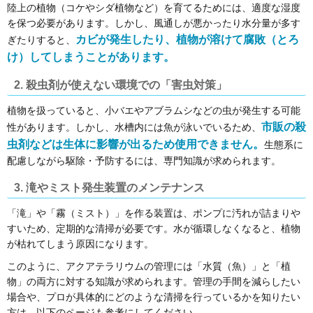
陸上の植物（コケやシダ植物など）を育てるためには、適度な湿度
を保つ必要があります。しかし、風通しが悪かったり水分量が多す
カビが発生したり、植物が溶けて腐敗（とろ
ぎたりすると、
け）してしまうことがあります。
2. 殺虫剤が使えない環境での「害虫対策」
植物を扱っていると、小バエやアブラムシなどの虫が発生する可能
市販の殺
性があります。しかし、水槽内には魚が泳いでいるため、
虫剤などは生体に影響が出るため使用できません。
生態系に
配慮しながら駆除・予防するには、専門知識が求められます。
3. 滝やミスト発生装置のメンテナンス
「滝」や「霧（ミスト）」を作る装置は、ポンプに汚れが詰まりや
すいため、定期的な清掃が必要です。水が循環しなくなると、植物
が枯れてしまう原因になります。
このように、アクアテラリウムの管理には「水質（魚）」と「植
物」の両方に対する知識が求められます。管理の手間を減らしたい
場合や、プロが具体的にどのような清掃を行っているかを知りたい
方は、以下のページも参考にしてください。