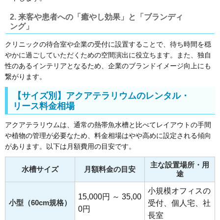
2. 来客や患者への「癒やし効果」と「ブランディ
ング」
クリニックの待合室や企業の受付に設置することで、待ち時間を穏
やかに過ごしていただくための空間演出に役立ちます。また、独自
性のあるインテリアとなるため、企業のブランドイメージ向上にも
繋がります。
【サイズ別】アクアテラリウムのレンタル・
リース料金相場
アクアテラリウムは、通常の熱帯魚水槽と比べてレイアウトの手間
や植物の管理が必要なため、料金相場はやや高めに設定される傾向
があります。以下は月額費用の目安です。
主な設置場所・用
水槽サイズ
月額料金の目安
途
小規模オフィスの
15,000円 ～ 35,00
小型（60cm規格）
受付、個人宅、社
0円
長室